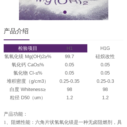
产品介绍
检验项目
H1
H1G
氢氧化镁
Mg(OH)2≥%
99.7
硅烷改性
氧化钙
CaO≤%
0.05
0.05
氯化物
Cl-≤%
0.05
0.05
堆积密度
（g/cm3）
0.25-0.35
0.25-0.3
白度
Whiteness≥
98
98
粒径
D50（um）
1.2
1.2
产品功能：
1、阻燃性能：六角片状氢氧化镁是一种无卤阻燃剂，具