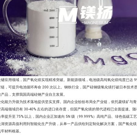
关键应用领域，国产氧化镁实现精准突破。新能源领域，电池级高纯氧化镁纯度已达 99.
应链，可提升电池循环寿命 200 次以上。钢铁行业，国产硅钢级氧化镁打破日本技术垄
口产品，支撑我国高端硅钢产业自主发展。
业化能力升级为技术落地提供坚实支撑。国内企业纷纷布局全产业链，依托菱镁矿与青
管高端领域仍有 30-40% 左右的进口依存度，但国产氧化镁的替代进程已全面提速。随
率提升至 75% 以上，国内企业正加速向 5N 级（99.999%）高纯产品、绿色低碳
盐湖资源高值利用到智能化生产升级，从单一产品供给到定制化解决方案，国产
氧化镁
筑牢材料根基。