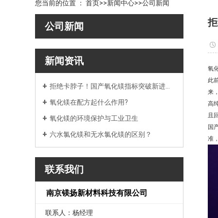
您当前的位置 ：
首页
>>
新闻中心
>>
公司新闻
拒
公司新闻
新闻资讯
氧
此
拒绝卡脖子！国产氧化镁指标突破新进展！
来
氧化镁在配方起什么作用?
高
且
氧化镁的环境保护与工业卫生
国
六水氯化镁和无水氯化镁的区别？
准
联系我们
南京镁扬新材料科技有限公司
联系人：杨经理