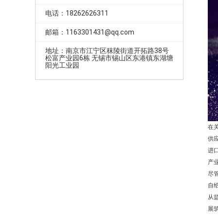
电话：18262626311
邮箱：1163301431@qq.com
地址：南京市江宁区秣陵街道开拓路38号
松富产业园6栋 无锡市锡山区东港镇东湖塘
阳光工业园
在
供
进
产
尽
自给
从
展