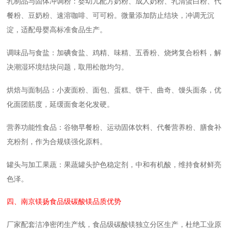
乳制品与固体冲调粉：婴幼儿配方奶粉、成人奶粉、乳清蛋白粉、代
餐粉、豆奶粉、速溶咖啡、可可粉。微量添加防止结块，冲调无沉
淀，适配母婴高标准食品生产。
调味品与食盐：加碘食盐、鸡精、味精、五香粉、烧烤复合粉料，解
决潮湿环境结块问题，取用松散均匀。
烘焙与面制品：小麦面粉、面包、蛋糕、饼干、曲奇、馒头面条，优
化面团筋度，延缓面食老化发硬。
营养功能性食品：谷物早餐粉、运动固体饮料、代餐营养粉、膳食补
充粉剂，作为合规镁强化原料。
罐头与加工果蔬：果蔬罐头护色稳定剂，中和有机酸，维持食材鲜亮
色泽。
四、南京镁扬食品级碳酸镁品质优势
厂家配套洁净密闭生产线，食品级碳酸镁独立分区生产，杜绝工业原