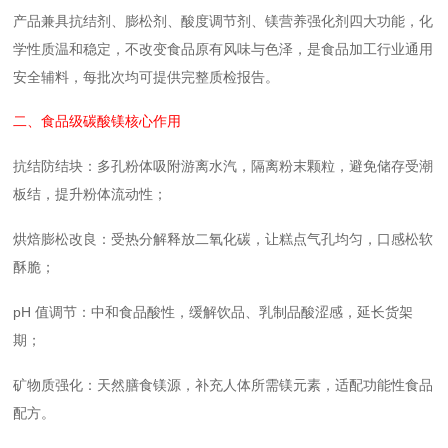
产品兼具抗结剂、膨松剂、酸度调节剂、镁营养强化剂四大功能，化
学性质温和稳定，不改变食品原有风味与色泽，是食品加工行业通用
安全辅料，每批次均可提供完整质检报告。
二、食品级碳酸镁核心作用
抗结防结块：多孔粉体吸附游离水汽，隔离粉末颗粒，避免储存受潮
板结，提升粉体流动性；
烘焙膨松改良：受热分解释放二氧化碳，让糕点气孔均匀，口感松软
酥脆；
pH 值调节：中和食品酸性，缓解饮品、乳制品酸涩感，延长货架
期；
矿物质强化：天然膳食镁源，补充人体所需镁元素，适配功能性食品
配方。